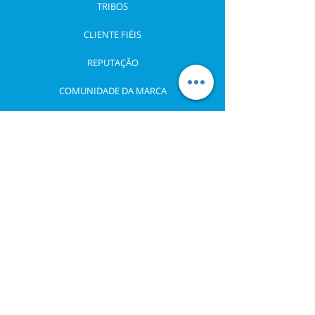
TRIBOS
CLIENTE FIÉIS
REPUTAÇÃO
COMUNIDADE DA MARCA
UM POUCO DE HISTÓRIA
Experiência de mercado
Experiência no ensino
Experiência de marca
O MANAGIC herdou toda a experiência de
consultoria da LidBrand + Experience, nascida
em abril de 1988 e idealizada por seu fundador
Antonio Roberto.
Com larga experiência nas diversas áreas do
design e pioneiro em Branding no Brasil,