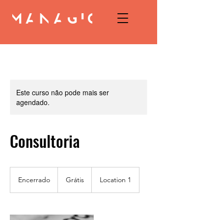
Este curso não pode mais ser
agendado.
Consultoria
Grátis
Encerrado
E
Grátis
Location 1
n
c
e
r